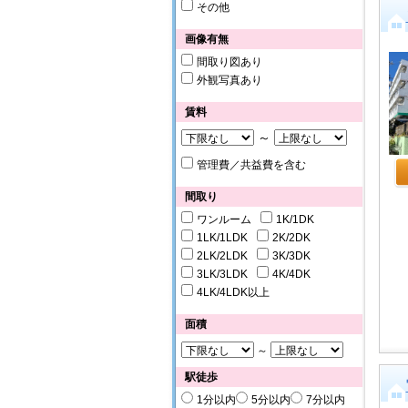
その他
画像有無
間取り図あり
外観写真あり
賃料
～
管理費／共益費を含む
間取り
ワンルーム
1K/1DK
1LK/1LDK
2K/2DK
2LK/2LDK
3K/3DK
3LK/3LDK
4K/4DK
4LK/4LDK以上
面積
～
駅徒歩
1分以内
5分以内
7分以内