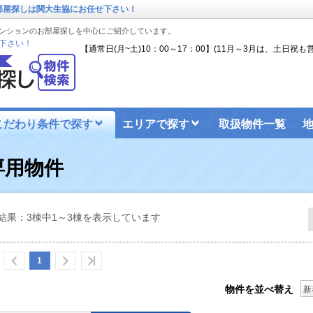
部屋探しは関大生協にお任せ下さい！
ンションのお部屋探しを中心にご紹介しています。
下さい！
【通常日(月~土)10：00～17：00】(11月～3月は、土日祝も営
こだわり条件で探す
エリアで探す
取扱物件一覧
ンターネットのお申込み
関大生のお部屋探しブログ
専用物件
屋探しの手順（2025）
結果：3棟中1～3棟を表示しています
1
物件を並べ替え
新