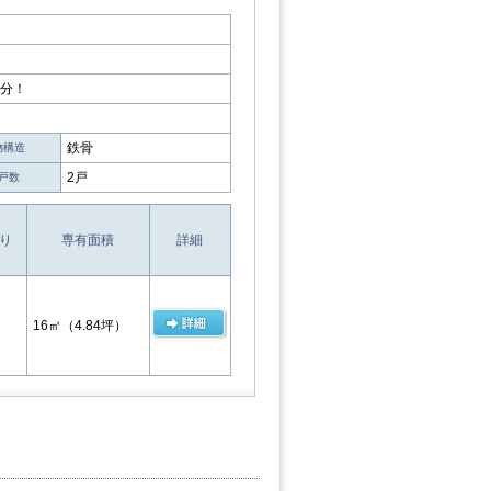
4分！
鉄骨
物構造
2戸
戸数
り
専有面積
詳細
16㎡
（4.84坪）