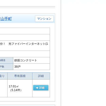
市山手町
マンション
分！ 光ファイバーインターネット(1
鉄筋コンクリート
物構造
39戸
戸数
取り
専有面積
詳細
17.01㎡
（5.14坪）