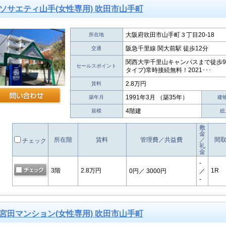
ソサエティ山手(女性専用) 吹田市山手町
大阪府吹田市山手町３丁目20-18
所在地
阪急千里線 関大前駅 徒歩12分
交通
関西大学千里山キャンパスまで徒歩9
セールスポイント
タイプ)常時接続無料！2021･･･
2.8万円
賃料
1991年3月 （築35年）
築年月
建
4階建
規模
総
敷
金
所在階
賃料
管理費／共益費
／
間
チェック
礼
金
-
3階
2.8万円
1R
0円
／ 3000円
／
-
宮田マンション(女性専用) 吹田市山手町