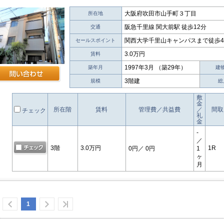
大阪府吹田市山手町３丁目
所在地
阪急千里線 関大前駅 徒歩12分
交通
関西大学千里山キャンパスまで徒歩
セールスポイント
3.0万円
賃料
1997年3月 （築29年）
築年月
建
3階建
規模
総
敷
金
所在階
賃料
管理費／共益費
／
間取
チェック
礼
金
-
／
3階
3.0万円
1R
0円
／ 0円
1
ヶ
月
1