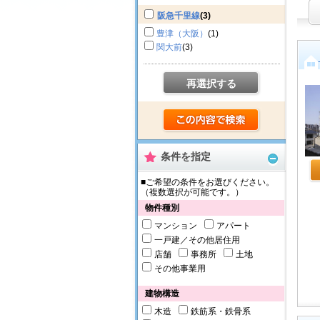
阪急千里線
(3)
豊津（大阪）
(1)
関大前
(3)
再選択する
条件を指定
■ご希望の条件をお選びください。
（複数選択が可能です。）
物件種別
マンション
アパート
一戸建／その他居住用
店舗
事務所
土地
その他事業用
建物構造
木造
鉄筋系・鉄骨系