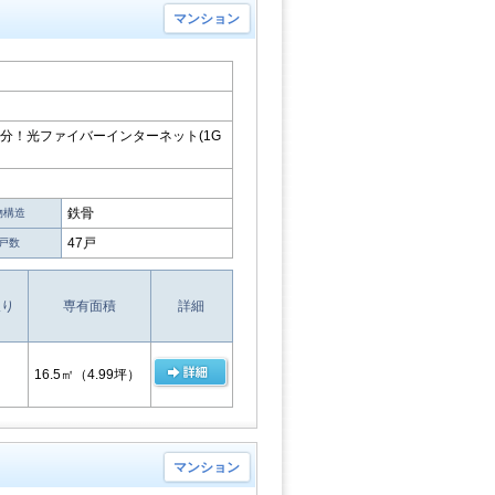
マンション
分！光ファイバーインターネット(1G
鉄骨
物構造
47戸
戸数
取り
専有面積
詳細
16.5㎡
（4.99坪）
マンション