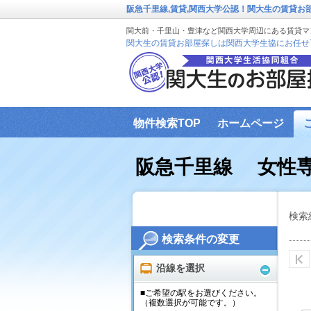
阪急千里線,賃貸,関西大学公認！関大生の賃貸お
関大前・千里山・豊津など関西大学周辺にある賃貸マ
関大生の賃貸お部屋探しは関西大学生協にお任せ
物件検索TOP
ホームページ
関大生協（本部HP）営業時間
イ
阪急千里線 女性
お部屋探し窓口までの道順
お部
検索
検索条件の変更
沿線を選択
■ご希望の駅をお選びください。
（複数選択が可能です。）