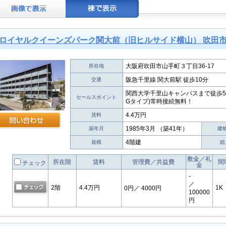
ロイヤルクイーンズパーク関大前（旧ヒルサイド横山） 吹田
大阪府吹田市山手町３丁目36-17
所在地
阪急千里線 関大前駅 徒歩10分
交通
関西大学千里山キャンパスまで徒歩5
セールスポイント
Gタイプ)常時接続無料！
4.4万円
賃料
1985年3月 （築41年）
築年月
建
4階建
規模
総
敷金／礼
所在階
賃料
管理費／共益費
間
チェック
金
-
／
2階
4.4万円
1K
0円
／ 4000円
100000
円