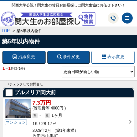
関西大学公認！関大生の賃貸お部屋探しは関大生協にお任せ下さい！
メ
TOP
築5年以内物件
築5年以内物件
沿線変更
条件変更
表示変更
1
1
～
件目
(1件)
↓チェックしてお問合せ
プルメリア関大前
7.3万円
4000円
-
1ヶ月
マンション
1K
28.17㎡
2026年2月
（築1年未満）
吹田市山手町