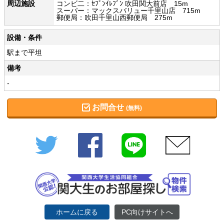
周辺施設
コンビ二：ｾﾌﾞﾝｲﾚﾌﾞﾝ 吹田関大前店 15m
スーパー：マックスバリュー千里山店 715m
郵便局：吹田千里山西郵便局 275m
設備・条件
駅まで平坦
備考
-
お問合せ
(無料)
Twitter
Facebook
LINE
メール
ホームに戻る
PC向けサイトへ