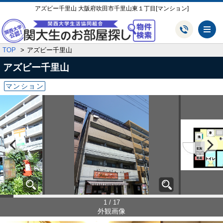
アズビー千里山 大阪府吹田市千里山東１丁目[マンション]
メ
TOP
アズビー千里山
アズビー千里山
マンション
1 / 17
外観画像