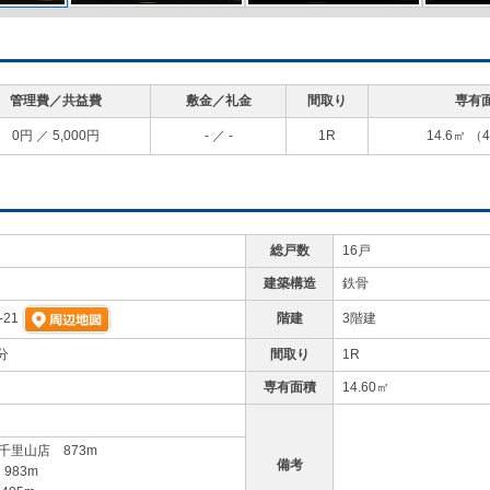
管理費／共益費
敷金／礼金
間取り
専有
0円
／
5,000円
-
／
-
1R
14.6㎡
（4
総戸数
16戸
建築構造
鉄骨
階建
3階建
21
分
間取り
1R
専有面積
14.60㎡
ｭ) 千里山店 873m
備考
983m