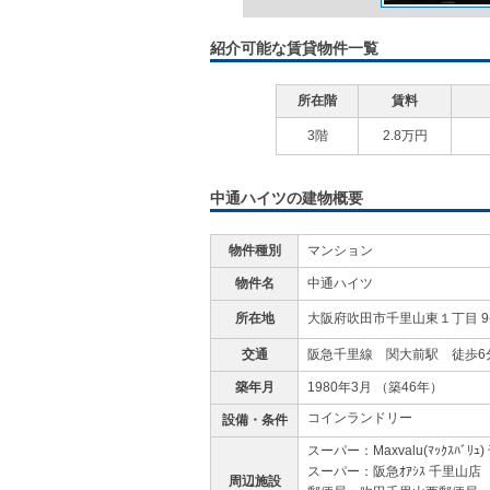
紹介可能な賃貸物件一覧
所在階
賃料
3階
2.8万円
中通ハイツの建物概要
物件種別
マンション
物件名
中通ハイツ
所在地
大阪府吹田市千里山東１丁目 9-
交通
阪急千里線 関大前駅 徒歩6
築年月
1980年3月 （築46年）
コインランドリー
設備・条件
スーパー：Maxvalu(ﾏｯｸｽﾊﾞﾘ
スーパー：阪急ｵｱｼｽ 千里山店 
周辺施設