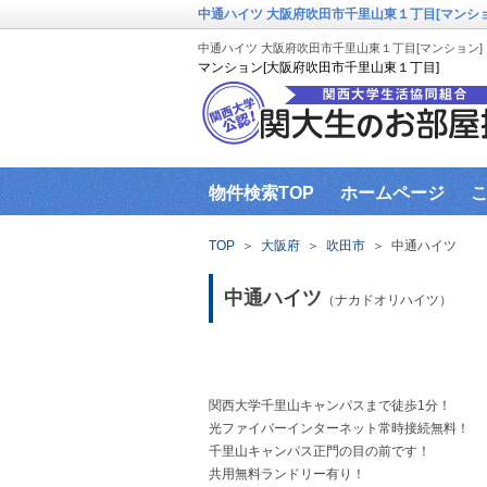
中通ハイツ 大阪府吹田市千里山東１丁目[マンショ
中通ハイツ 大阪府吹田市千里山東１丁目[マンション]
マンション[大阪府吹田市千里山東１丁目]
物件検索TOP
ホームページ
関大生協（本部HP）営業時間
イ
TOP
＞
大阪府
＞
吹田市
＞
中通ハイツ
お部屋探し窓口までの道順
お部
中通ハイツ
（ナカドオリハイツ）
関西大学千里山キャンパスまで徒歩1分！
光ファイバーインターネット常時接続無料！
千里山キャンパス正門の目の前です！
共用無料ランドリー有り！