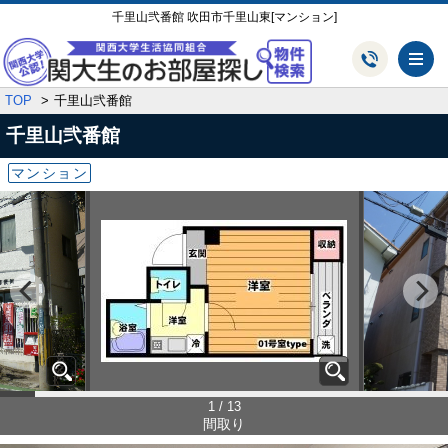
千里山弐番館 吹田市千里山東[マンション]
メ
TOP
千里山弐番館
千里山弐番館
マンション
1 / 13
間取り