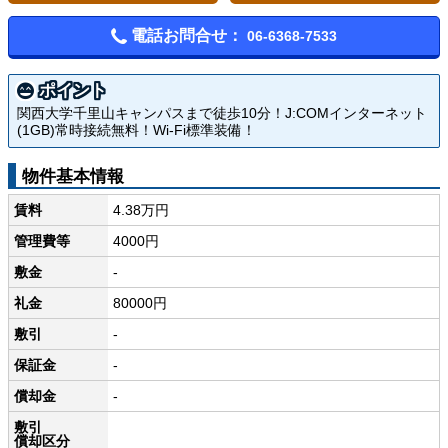
電話お問合せ：
06-6368-7533
ポイント
関西大学千里山キャンパスまで徒歩10分！J:COMインターネット
(1GB)常時接続無料！Wi-Fi標準装備！
物件基本情報
賃料
4.38万円
管理費等
4000円
敷金
-
礼金
80000円
敷引
-
保証金
-
償却金
-
敷引
償却区分