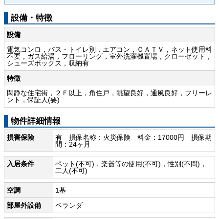
設備・特徴
設備
電気コンロ，バス・トイレ別，エアコン，ＣＡＴＶ，ネット使用料
不要，ガス給湯，フローリング，室外洗濯機置場，クローゼット，
シューズボックス，収納有
特徴
閑静な住宅街，２Ｆ以上，角住戸，眺望良好，通風良好，フリーレ
ント，保証人(要)
物件詳細情報
損害保険
有 損保名称：火災保険 料金：17000円 損保期
間：24ヶ月
入居条件
ペット(不可)，楽器等の使用(不可)，性別(不問)，
二人(不可)
空調
1基
部屋外設備
ベランダ