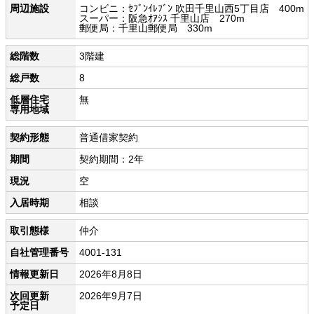
周辺施設
コンビニ：ｾﾌﾞﾝｲﾚﾌﾞﾝ 吹田千里山西5丁目店 400m
スーパー：阪急ｵｱｼｽ 千里山店 270m
郵便局：千里山郵便局 330m
総階数
3階建
総戸数
8
低層住宅
無
専用地域
契約形態
普通借家契約
期間
契約期間：2年
現況
空
入居時期
相談
取引態様
仲介
自社管理番号
4001-131
情報更新日
2026年8月8日
次回更新
2026年9月7日
予定日