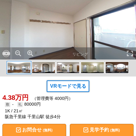
リビング
VRモードで見る
4.38万円
（管理費等 4000円）
-
80000円
1K
21㎡
阪急千里線 千里山駅 徒歩4分
お問合せ
見学予約
(無料)
(無料)