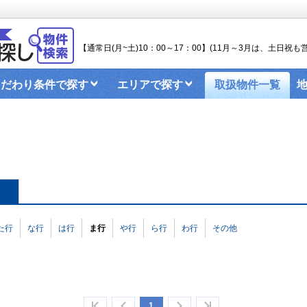
【通常日(月~土)10：00～17：00】(11月～3月は、土日祝も営
こだわり条件で探す
エリアで探す
取扱物件一覧
ンターネットのお申込み
関大生のお部屋探しブログ
屋探しの手順（2025）
た行
な行
は行
ま行
や行
ら行
わ行
その他
1