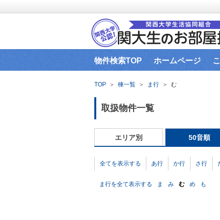
物件検索TOP
ホームページ
関大生協（本部HP）営業時間
イ
TOP
＞
棟一覧
＞
ま行
＞
む
お部屋探し窓口までの道順
お部
取扱物件一覧
エリア別
50音順
全てを表示する
あ行
か行
さ行
ま行を全て表示する
ま
み
む
め
も