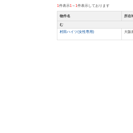
1
件表示
1
～
1
件表示しております
物件名
所在
む
村田ハイツ(女性専用)
大阪