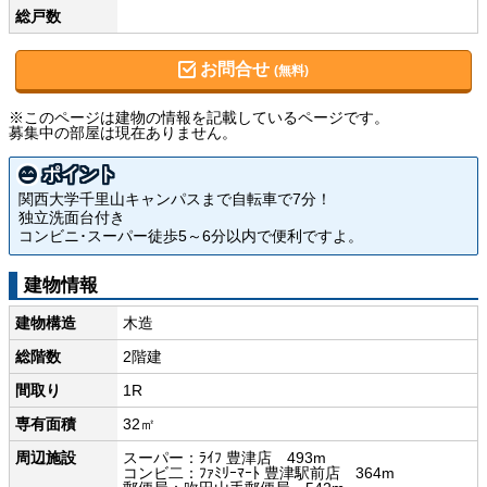
総戸数
お問合せ
(無料)
※このページは建物の情報を記載しているページです。
募集中の部屋は現在ありません。
ポイント
関西大学千里山キャンパスまで自転車で7分！
独立洗面台付き
コンビニ･スーパー徒歩5～6分以内で便利ですよ。
建物情報
建物構造
木造
総階数
2階建
間取り
1R
専有面積
32㎡
周辺施設
スーパー：ﾗｲﾌ 豊津店 493m
コンビ二：ﾌｧﾐﾘｰﾏｰﾄ 豊津駅前店 364m