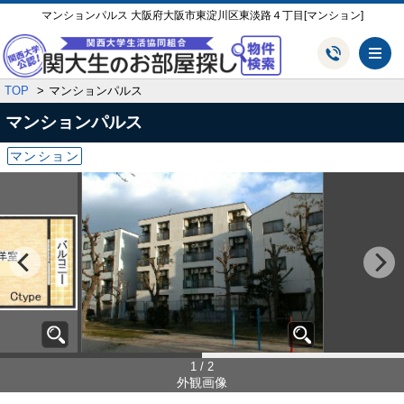
マンションパルス 大阪府大阪市東淀川区東淡路４丁目[マンション]
メ
TOP
マンションパルス
マンションパルス
マンション
1 / 2
外観画像