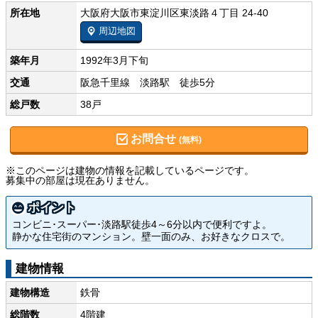
所在地
大阪府大阪市東淀川区東淡路４丁目 24-40
周辺地図
築年月
1992年3月下旬
交通
阪急千里線 淡路駅 徒歩5分
総戸数
38戸
お問合せ
(無料)
※このページは建物の情報を記載しているページです。
募集中の部屋は現在ありません。
ポイント
コンビニ･スーパー･淡路駅徒歩4～6分以内で便利ですよ。
静かな住宅街のマンション。壁一面のみ、お好きなクロスで。
建物情報
建物構造
鉄骨
総階数
4階建