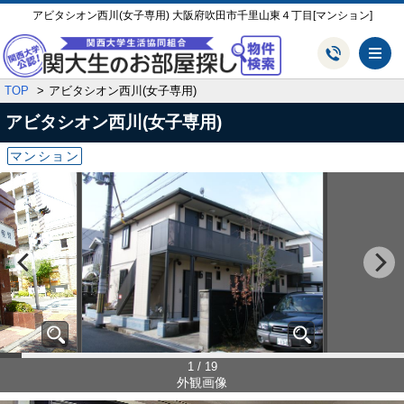
アビタシオン西川(女子専用) 大阪府吹田市千里山東４丁目[マンション]
メ
TOP
アビタシオン西川(女子専用)
アビタシオン西川(女子専用)
マンション
1 / 19
外観画像