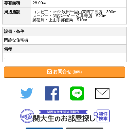
専有面積
28.00㎡
周辺施設
コンビ二：ﾛｰｿﾝ 吹田千里山東四丁目店 390m
スーパー：関西ｽーﾊﾟー 佐井寺店 520m
郵便局：上山手郵便局 510m
設備・条件
閑静な住宅街
備考
-
お問合せ
(無料)
Twitter
Facebook
LINE
メール