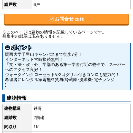
総戸数
6戸
お問合せ
(無料)
※このページは建物の情報を記載しているページです。
募集中の部屋は現在ありません。
ポイント
関西大学千里山キャンパスまで徒歩7分！
インターネット常時接続無料！
「文・法・政・外」学部のある第一学舎付近の物件で、スーパー
へのアクセス良好！
ウォークインクローゼットや2口グリル付きコンロも魅力的！
希望者にレンタル家電無料貸与(冷蔵庫･洗濯機･電子レンジ
)
建物情報
建物構造
鉄骨
総階数
2階建
間取り
1K