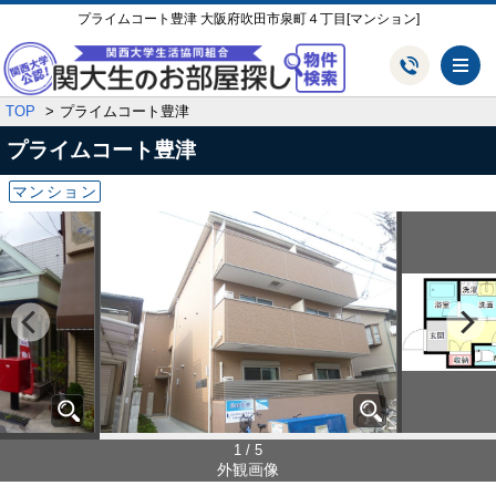
プライムコート豊津 大阪府吹田市泉町４丁目[マンション]
メ
TOP
プライムコート豊津
プライムコート豊津
マンション
1 / 5
外観画像