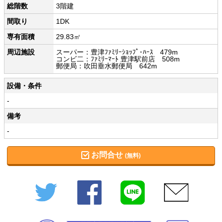
総階数
3階建
間取り
1DK
専有面積
29.83㎡
周辺施設
スーパー：豊津ﾌｧﾐﾘｰｼｮｯﾌﾟ･ﾊｰｽ 479m
コンビ二：ﾌｧﾐﾘｰﾏｰﾄ 豊津駅前店 508m
郵便局：吹田垂水郵便局 642m
設備・条件
-
備考
-
お問合せ
(無料)
Twitter
Facebook
LINE
メール