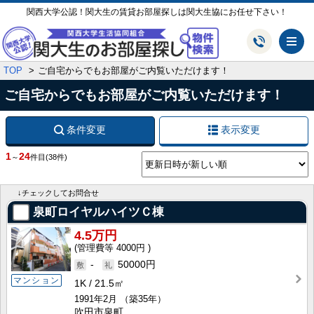
関西大学公認！関大生の賃貸お部屋探しは関大生協にお任せ下さい！
メ
TOP
ご自宅からでもお部屋がご内覧いただけます！
ご自宅からでもお部屋がご内覧いただけます！
条件変更
表示変更
1
24
～
件目
(38件)
↓チェックしてお問合せ
泉町ロイヤルハイツＣ棟
4.5万円
4000円
-
50000円
マンション
1K
21.5㎡
1991年2月
（築35年）
吹田市泉町