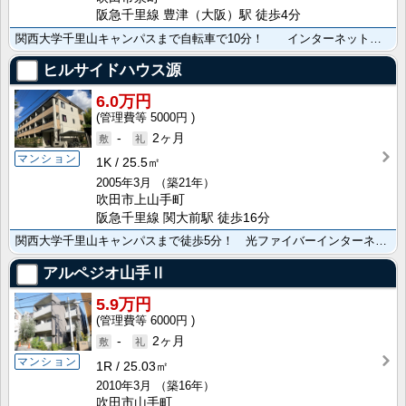
阪急千里線 豊津（大阪）駅 徒歩4分
関西大学千里山キャンパスまで自転車で10分！ インターネットWi-Fi利用無料！豊津駅･コンビニ････
ヒルサイドハウス源
6.0万円
5000円
-
2ヶ月
マンション
1K
25.5㎡
2005年3月
（築21年）
吹田市上山手町
阪急千里線 関大前駅 徒歩16分
関西大学千里山キャンパスまで徒歩5分！ 光ファイバーインターネット常時接続無料！
アルペジオ山手Ⅱ
5.9万円
6000円
-
2ヶ月
マンション
1R
25.03㎡
2010年3月
（築16年）
吹田市山手町