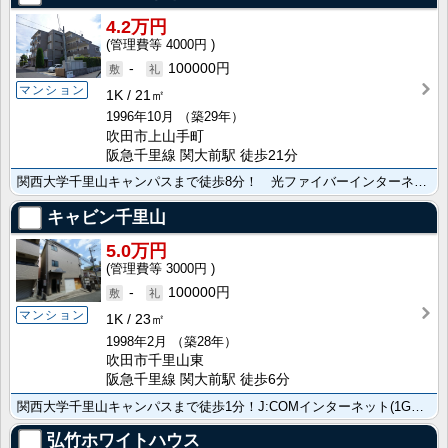
4.2万円
4000円
-
100000円
マンション
1K
21㎡
1996年10月
（築29年）
吹田市上山手町
阪急千里線 関大前駅 徒歩21分
関西大学千里山キャンパスまで徒歩8分！ 光ファイバーインターネット常時接続無料！
キャビン千里山
5.0万円
3000円
-
100000円
マンション
1K
23㎡
1998年2月
（築28年）
吹田市千里山東
阪急千里線 関大前駅 徒歩6分
関西大学千里山キャンパスまで徒歩1分！J:COMインターネット(1Gbps)常時接続無料！Wi-Fi･･･
弘竹ホワイトハウス