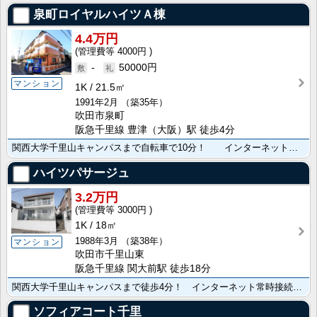
泉町ロイヤルハイツＡ棟
4.4万円
4000円
-
50000円
マンション
1K
21.5㎡
1991年2月
（築35年）
吹田市泉町
阪急千里線 豊津（大阪）駅 徒歩4分
関西大学千里山キャンパスまで自転車で10分！ インターネットWi-Fi利用無料！豊津駅･コンビニ････
ハイツパサージュ
3.2万円
3000円
1K
18㎡
1988年3月
（築38年）
マンション
吹田市千里山東
阪急千里線 関大前駅 徒歩18分
関西大学千里山キャンパスまで徒歩4分！ インターネット常時接続無料！ 水道代家賃に含む！ スーパー・･･･
ソフィアコート千里