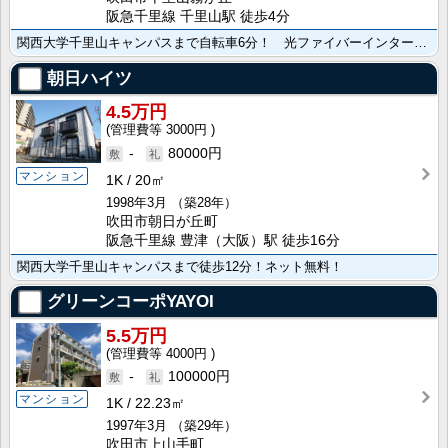
阪急千里線 千里山駅 徒歩4分
関西大学千里山キャンパスまで自転車6分！ 光ファイバーインターネット常時接続無料！
朝日ハイツ
4.5万円
3000円
-
80000円
マンション
1K
20㎡
1998年3月
（築28年）
吹田市朝日が丘町
阪急千里線 豊津（大阪）駅 徒歩16分
関西大学千里山キャンパスまで徒歩12分！ネット無料！
グリーンコーポYAYOI
5.5万円
4000円
-
100000円
マンション
1K
22.23㎡
1997年3月
（築29年）
吹田市上山手町