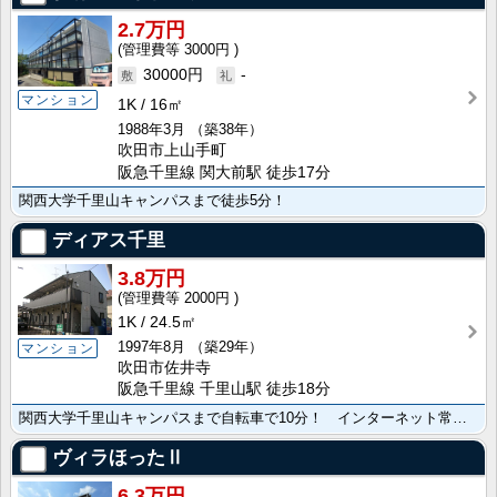
2.7万円
3000円
30000円
-
マンション
1K
16㎡
1988年3月
（築38年）
吹田市上山手町
阪急千里線 関大前駅 徒歩17分
関西大学千里山キャンパスまで徒歩5分！
ディアス千里
3.8万円
2000円
1K
24.5㎡
1997年8月
（築29年）
マンション
吹田市佐井寺
阪急千里線 千里山駅 徒歩18分
関西大学千里山キャンパスまで自転車で10分！ インターネット常時接続無料！
ヴィラほったⅡ
6.3万円