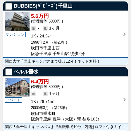
BUBBIES(ﾊﾞﾋﾞｰｽﾞ)千里山
5.6万円
5000円
-
1ヶ月
マンション
1K
24.5㎡
1998年2月
（築28年）
吹田市千里山西
阪急千里線 千里山駅 徒歩2分
関西大学千里山キャンパスまで徒歩12分！ネット無料！
ペルル垂水
6.4万円
3000円
-
1ヶ月
アパート
1K
26.71㎡
2000年3月
（築26年）
吹田市垂水町
阪急千里線 豊津（大阪）駅 徒歩10分
関西大学千里山キャンパスまで自転車で10分！2階はロフト付き！インターネット常時接続無料です！