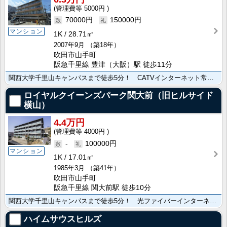
5000円
70000円
150000円
マンション
1K
28.71㎡
2007年9月
（築18年）
吹田市山手町
阪急千里線 豊津（大阪）駅 徒歩11分
関西大学千里山キャンパスまで徒歩5分！ CATVインターネット常時接続無料！
ロイヤルクイーンズパーク関大前（旧ヒルサイド
横山）
4.4万円
4000円
-
100000円
マンション
1K
17.01㎡
1985年3月
（築41年）
吹田市山手町
阪急千里線 関大前駅 徒歩10分
関西大学千里山キャンパスまで徒歩5分！ 光ファイバーインターネット(1Gタイプ)常時接続無料！
ハイムサウスヒルズ