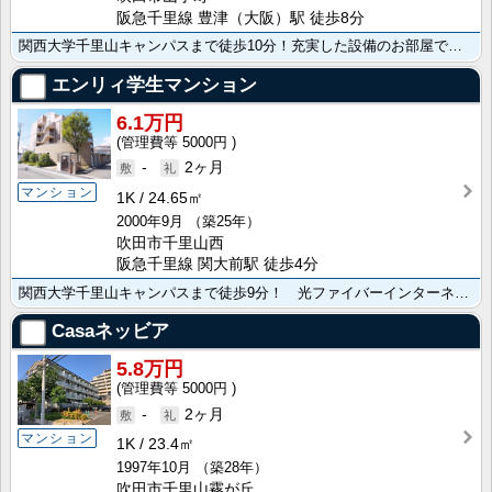
阪急千里線 豊津（大阪）駅 徒歩8分
関西大学千里山キャンパスまで徒歩10分！充実した設備のお部屋です！
エンリィ学生マンション
6.1万円
5000円
-
2ヶ月
マンション
1K
24.65㎡
2000年9月
（築25年）
吹田市千里山西
阪急千里線 関大前駅 徒歩4分
関西大学千里山キャンパスまで徒歩9分！ 光ファイバーインターネット常時接続無料！ 関大前駅まで徒歩4･･･
Casaネッビア
5.8万円
5000円
-
2ヶ月
マンション
1K
23.4㎡
1997年10月
（築28年）
吹田市千里山霧が丘