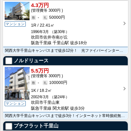
4.3万円
3000円
-
50000円
マンション
1R
22.41㎡
1996年3月
（築30年）
吹田市佐井寺南が丘
阪急千里線 千里山駅 徒歩18分
関西大学千里山キャンパスまで徒歩12分！ 光ファイバーインターネット常時接続無料！
ノルドリュース
5.5万円
3000円
-
100000円
1K
18.2㎡
2002年3月
（築24年）
吹田市千里山東
マンション
阪急千里線 関大前駅 徒歩3分
関西大学千里山キャンパスまで徒歩3分！インターネット常時接続無料！
プチフラット千里山