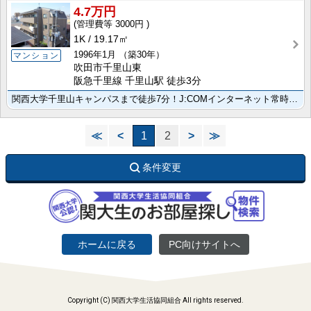
4.7万円
3000円
1K
19.17㎡
1996年1月
（築30年）
マンション
吹田市千里山東
阪急千里線 千里山駅 徒歩3分
関西大学千里山キャンパスまで徒歩7分！J:COMインターネット常時接続無料(Wi-Fi標準装備)！
≪
<
1
2
>
≫
条件変更
ホームに戻る
PC向けサイトへ
Copyright (C) 関西大学生活協同組合 All rights reserved.