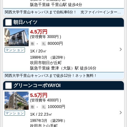
阪急千里線 千里山駅 徒歩4分
関西大学千里山キャンパスまで自転車6分！ 光ファイバーインターネット常時接続無料！
朝日ハイツ
4.5万円
3000円
-
80000円
マンション
1K
20㎡
1998年3月
（築28年）
吹田市朝日が丘町
阪急千里線 豊津（大阪）駅 徒歩16分
関西大学千里山キャンパスまで徒歩12分！ネット無料！
グリーンコーポYAYOI
5.5万円
4000円
-
100000円
マンション
1K
22.23㎡
1997年3月
（築29年）
吹田市上山手町