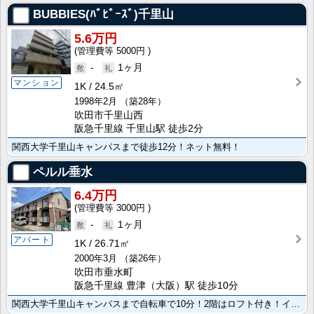
BUBBIES(ﾊﾞﾋﾞｰｽﾞ)千里山
5.6万円
5000円
-
1ヶ月
マンション
1K
24.5㎡
1998年2月
（築28年）
吹田市千里山西
阪急千里線 千里山駅 徒歩2分
関西大学千里山キャンパスまで徒歩12分！ネット無料！
ペルル垂水
6.4万円
3000円
-
1ヶ月
アパート
1K
26.71㎡
2000年3月
（築26年）
吹田市垂水町
阪急千里線 豊津（大阪）駅 徒歩10分
関西大学千里山キャンパスまで自転車で10分！2階はロフト付き！インターネット常時接続無料です！