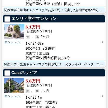
阪急千里線 豊津（大阪）駅 徒歩8分
関西大学千里山キャンパスまで徒歩10分！充実した設備のお部屋です！
エンリィ学生マンション
6.1万円
5000円
-
2ヶ月
マンション
1K
24.65㎡
2000年9月
（築25年）
吹田市千里山西
阪急千里線 関大前駅 徒歩4分
関西大学千里山キャンパスまで徒歩9分！ 光ファイバーインターネット常時接続無料！ 関大前駅まで徒歩4･･･
Casaネッビア
5.8万円
5000円
-
2ヶ月
マンション
1K
23.4㎡
1997年10月
（築28年）
吹田市千里山霧が丘