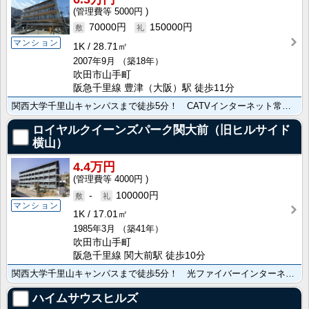
5000円
70000円
150000円
マンション
1K
28.71㎡
2007年9月
（築18年）
吹田市山手町
阪急千里線 豊津（大阪）駅 徒歩11分
関西大学千里山キャンパスまで徒歩5分！ CATVインターネット常時接続無料！
ロイヤルクイーンズパーク関大前（旧ヒルサイド
横山）
4.4万円
4000円
-
100000円
マンション
1K
17.01㎡
1985年3月
（築41年）
吹田市山手町
阪急千里線 関大前駅 徒歩10分
関西大学千里山キャンパスまで徒歩5分！ 光ファイバーインターネット(1Gタイプ)常時接続無料！
ハイムサウスヒルズ