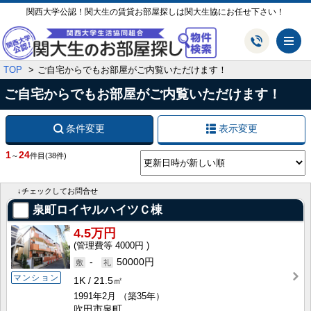
関西大学公認！関大生の賃貸お部屋探しは関大生協にお任せ下さい！
メ
TOP
ご自宅からでもお部屋がご内覧いただけます！
ご自宅からでもお部屋がご内覧いただけます！
条件変更
表示変更
1
24
～
件目
(38件)
↓チェックしてお問合せ
泉町ロイヤルハイツＣ棟
4.5万円
4000円
-
50000円
マンション
1K
21.5㎡
1991年2月
（築35年）
吹田市泉町