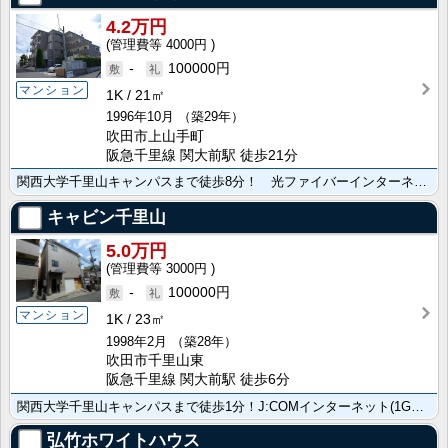
4.2万円
4000円
-
100000円
マンション
1K
21㎡
1996年10月
（築29年）
吹田市上山手町
阪急千里線 関大前駅 徒歩21分
関西大学千里山キャンパスまで徒歩8分！ 光ファイバーインターネット常時接続無料！
キャビン千里山
5.0万円
3000円
-
100000円
マンション
1K
23㎡
1998年2月
（築28年）
吹田市千里山東
阪急千里線 関大前駅 徒歩6分
関西大学千里山キャンパスまで徒歩1分！J:COMインターネット(1Gbps)常時接続無料！Wi-Fi･･･
弘竹ホワイトハウス