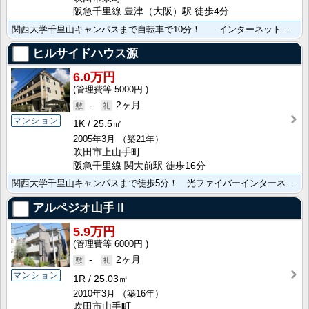
阪急千里線 豊津（大阪）駅 徒歩4分
関西大学千里山キャンパスまで自転車で10分！ インターネットWi-Fi利用無料！豊津駅･コンビニ････
ヒルサイドハウス源
6.0万円
5000円
-
2ヶ月
マンション
1K
25.5㎡
2005年3月
（築21年）
吹田市上山手町
阪急千里線 関大前駅 徒歩16分
関西大学千里山キャンパスまで徒歩5分！ 光ファイバーインターネット常時接続無料！
アルペジオ山手Ⅱ
5.9万円
6000円
-
2ヶ月
マンション
1R
25.03㎡
2010年3月
（築16年）
吹田市山手町