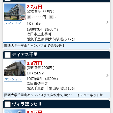
2.7万円
3000円
30000円
-
マンション
1K
16㎡
1988年3月
（築38年）
吹田市上山手町
阪急千里線 関大前駅 徒歩17分
関西大学千里山キャンパスまで徒歩5分！
ディアス千里
3.8万円
2000円
1K
24.5㎡
1997年8月
（築29年）
マンション
吹田市佐井寺
阪急千里線 千里山駅 徒歩18分
関西大学千里山キャンパスまで自転車で10分！ インターネット常時接続無料！
ヴィラほったⅡ
6.3万円