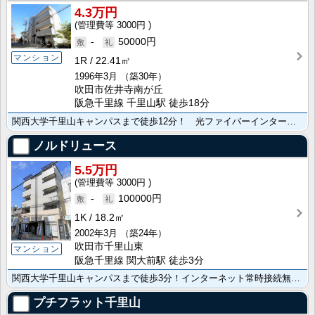
4.3万円
3000円
-
50000円
マンション
1R
22.41㎡
1996年3月
（築30年）
吹田市佐井寺南が丘
阪急千里線 千里山駅 徒歩18分
関西大学千里山キャンパスまで徒歩12分！ 光ファイバーインターネット常時接続無料！
ノルドリュース
5.5万円
3000円
-
100000円
1K
18.2㎡
2002年3月
（築24年）
吹田市千里山東
マンション
阪急千里線 関大前駅 徒歩3分
関西大学千里山キャンパスまで徒歩3分！インターネット常時接続無料！
プチフラット千里山