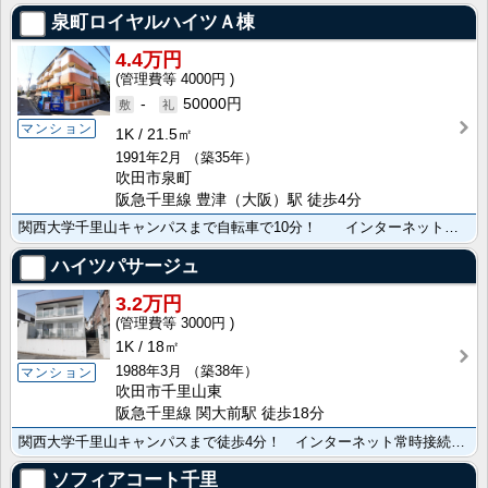
泉町ロイヤルハイツＡ棟
4.4万円
4000円
-
50000円
マンション
1K
21.5㎡
1991年2月
（築35年）
吹田市泉町
阪急千里線 豊津（大阪）駅 徒歩4分
関西大学千里山キャンパスまで自転車で10分！ インターネットWi-Fi利用無料！豊津駅･コンビニ････
ハイツパサージュ
3.2万円
3000円
1K
18㎡
1988年3月
（築38年）
マンション
吹田市千里山東
阪急千里線 関大前駅 徒歩18分
関西大学千里山キャンパスまで徒歩4分！ インターネット常時接続無料！ 水道代家賃に含む！ スーパー・･･･
ソフィアコート千里