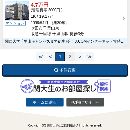
4.7万円
3000円
1K
19.17㎡
1996年1月
（築30年）
マンション
吹田市千里山東
阪急千里線 千里山駅 徒歩3分
関西大学千里山キャンパスまで徒歩7分！J:COMインターネット常時接続無料(Wi-Fi標準装備)！
≪
<
1
2
>
≫
条件変更
ホームに戻る
PC向けサイトへ
Copyright (C) 関西大学生活協同組合 All rights reserved.