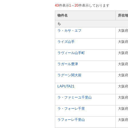
43
件表示
1
～
20
件表示しております
物件名
所在
ら
ラ・カサ・エフ
大阪
ライズ山手
大阪
ラヴィール山手町
大阪
ラガール豊津
大阪
ラグーン関大前
大阪
LAPUTA21
大阪
ラ・ファミーユ千里山
大阪
ラ・フォーレ千里
大阪
ラフォーレ千里山
大阪