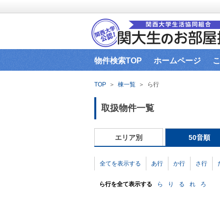
物件検索TOP
ホームページ
関大生協（本部HP）営業時間
イ
TOP
＞
棟一覧
＞
ら行
お部屋探し窓口までの道順
お部
取扱物件一覧
エリア別
50音順
全てを表示する
あ行
か行
さ行
ら行を全て表示する
ら
り
る
れ
ろ