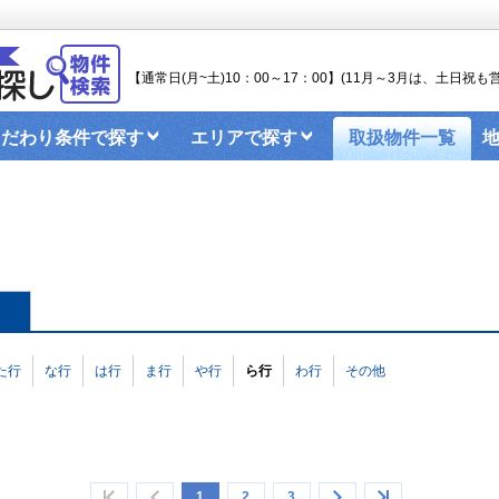
【通常日(月~土)10：00～17：00】(11月～3月は、土日祝も営
こだわり条件で探す
エリアで探す
取扱物件一覧
ンターネットのお申込み
関大生のお部屋探しブログ
屋探しの手順（2025）
た行
な行
は行
ま行
や行
ら行
わ行
その他
1
2
3